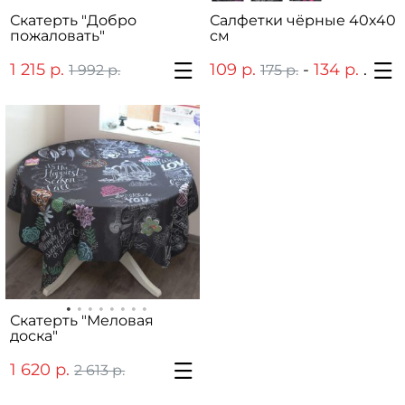
Скатерть "Добро
Салфетки чёрные 40х40
пожаловать"
см
1 215 р.
109 р.
-
134 р.
1 992 р.
175 р.
216 р.
Скатерть "Меловая
доска"
1 620 р.
2 613 р.