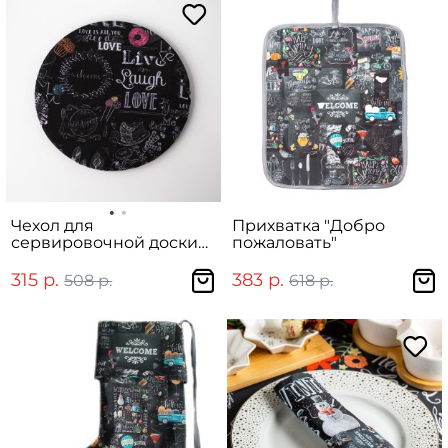
Чехол для
Прихватка "Добро
сервировочной доски
пожаловать"
"Меловая доска"
315 р.
383 р.
508 р.
618 р.