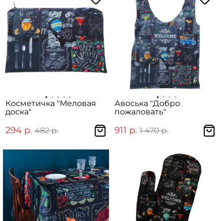
Косметичка "Меловая
Авоська "Добро
доска"
пожаловать"
294 р.
911 р.
482 р.
1 470 р.