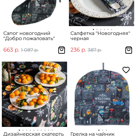
Сапог новогодний
Салфетка "Новогодняя"
"Добро пожаловать"
черная
663 р.
236 р.
1 087 р.
387 р.
Дизайнерская скатерть
Грелка на чайник