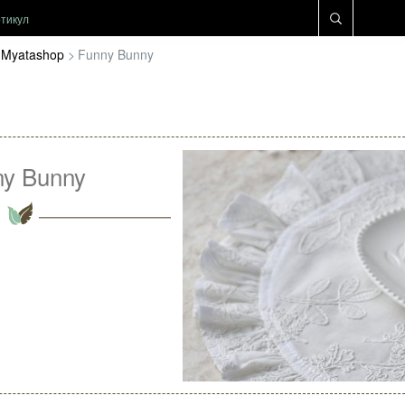
Myatashop
Funny Bunny
ny Bunny