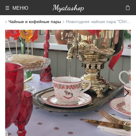
Myatashop
☰ МЕНЮ
Чайные и кофейные пары
Новогодняя чайная пара "Christmas Traditions" 250мл в подарочной упаковке