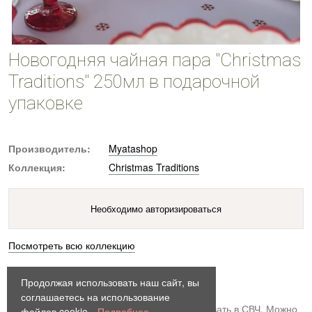
Новогодняя чайная пара "Christmas
Traditions" 250мл в подарочной
упаковке
Производитель:
Myatashop
Коллекция:
Christmas Traditions
Необходимо авторизироваться
Посмотреть всю коллекцию
Размер:
8х16см
Продолжая использовать наш сайт, вы
Материалы:
Фарфор
соглашаетесь на использование
Уход:
Можно мыть в ПММ, Можно использовать в СВЧ, Можно
файлов cookie.
Подробнее...