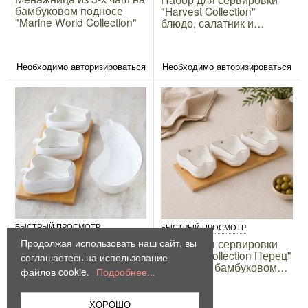
бамбуковом подносе
"Harvest Collection"
"Marine World Collection"
блюдо, салатник и
менажница из фарфора
Необходимо авторизироваться
Необходимо авторизироваться
БЫСТРЫЙ ПРОСМОТР
БЫСТРЫЙ ПРОСМОТР
Набор для сервировки
Продолжая использовать наш сайт, вы
Набор для сервировки
"Harvest Collection" блюдо
"Harvest Collection Перец"
соглашаетесь на использование
и менажница из
3 чаши на бамбуковом
файлов cookie.
Подробнее...
фарфора
подносе, с золотым
ободком
ХОРОШО