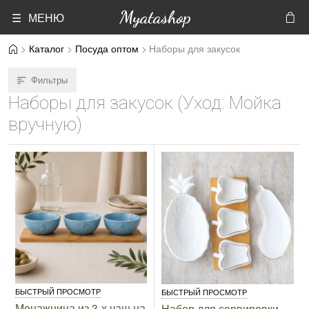
Myatashop
☰ МЕНЮ
Каталог
Посуда оптом
Наборы для закусок
Фильтры
Наборы для закусок (Уход: Мойка
вручную)
БЫСТРЫЙ ПРОСМОТР
БЫСТРЫЙ ПРОСМОТР
Менажница из 3-х чаш на
Набор для сервировки