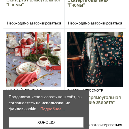
"Гномы"
"Гномы"
Необходимо авторизироваться
Необходимо авторизироваться
БЫСТРЫЙ ПРОСМОТР
БЫСТРЫЙ ПРОСМОТР
Продолжая использовать наш сайт, вы
Новогодняя скатерть
Скатерть прямоугольная
прямоугольная
"Новогодние зверята"
соглашаетесь на использование
"Christmas Gift"
файлов cookie.
Подробнее...
ХОРОШО
Необходимо авторизироваться
Необходимо авторизироваться