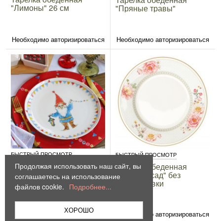
"Лимоны" 26 см
"Пряные травы"
Необходимо авторизироваться
Необходимо авторизироваться
БЫСТРЫЙ ПРОСМОТР
БЫСТРЫЙ ПРОСМОТР
Тарелка обеденная
Продолжая использовать наш сайт, вы
Тарелка обеденная
"Гномы"
"Райский сад" без
соглашаетесь на использование
инд.упаковки
файлов cookie.
Подробнее...
ХОРОШО
Необходимо авторизироваться
Необходимо авторизироваться