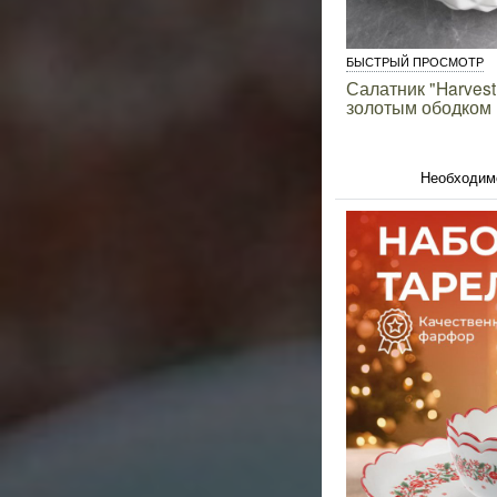
БЫСТРЫЙ ПРОСМОТР
Салатник "Harvest 
золотым ободком
Необходим