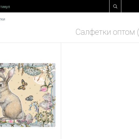
тки
Салфетки оптом (