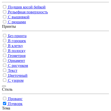
Подшив косой бейкой
Рельефная поверхность
С вышивкой
С рюшами
Принты
Без принта
В горошек
В клетку
В полоску
Геометрия
Орнамент
С рисунком
Текст
Цветочный
С узором
Стиль
Прованс
Пэчворк
Тема