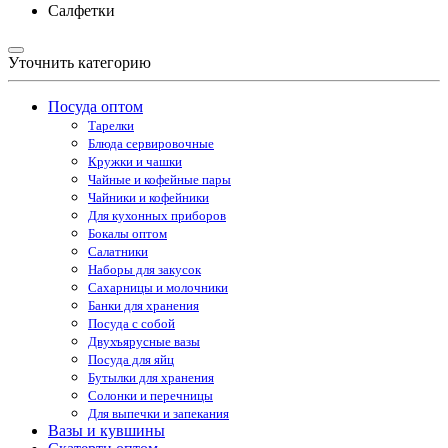
Салфетки
Уточнить категорию
Посуда оптом
Тарелки
Блюда сервировочные
Кружки и чашки
Чайные и кофейные пары
Чайники и кофейники
Для кухонных приборов
Бокалы оптом
Салатники
Наборы для закусок
Сахарницы и молочники
Банки для хранения
Посуда с собой
Двухъярусные вазы
Посуда для яйц
Бутылки для хранения
Солонки и перечницы
Для выпечки и запекания
Вазы и кувшины