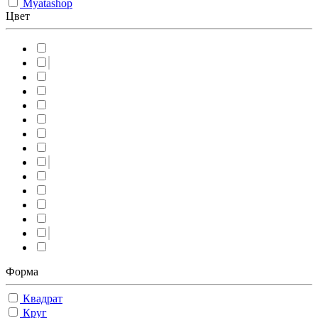
Myatashop
Цвет
Форма
Квадрат
Круг