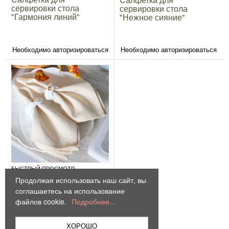
сервировки стола
сервировки стола
"Гармония линий"
"Нежное сияние"
Необходимо авторизироваться
Необходимо авторизироваться
БЫСТРЫЙ ПРОСМОТР
Продолжая использовать наш сайт, вы
Салфетка для
сервировки стола
соглашаетесь на использование
"Осенний бал"
файлов cookie.
Подробнее...
ХОРОШО