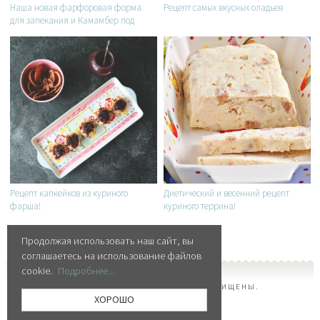
Наша новая фарфоровая форма
Рецепт самых вкусных оладьев
для запекания и Камамбер под
клюквенным соусом!
Рецепт капкейков из куриного
Диетический и весенний рецепт
фарша!
куриного террина!
посуда
сервировка
лимоны
capri
Продолжая использовать наш сайт, вы
соглашаетесь на использование файлов
cookie.
Подробнее...
© 2026 MYATASHOP, ВСЕ ПРАВА ЗАЩИЩЕНЫ.
ХОРОШО
MYATASHOP.RU