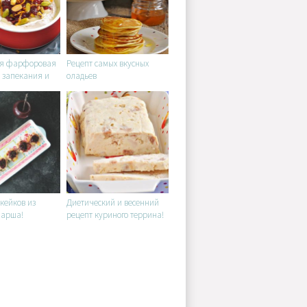
я фарфоровая
Рецепт самых вкусных
 запекания и
оладьев
под
м соусом!
кейков из
Диетический и весенний
фарша!
рецепт куриного террина!