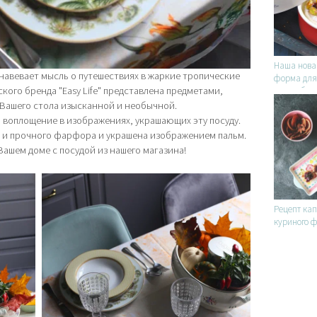
Наша нова
навевает мысль о путешествиях в жаркие тропические
форма для
ского бренда "Easy Life" представлена предметами,
Камамбер 
клюквенны
 Вашего стола изысканной и необычной.
 воплощение в изображениях, украшающих эту посуду.
о и прочного фарфора и украшена изображением пальм.
ашем доме с посудой из нашего магазина!
Рецепт кап
куриного 