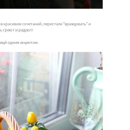
ь в красивом сочетаний, перестали "враждовать" и
шь греют и радуют!
 ещё одним акцентом.