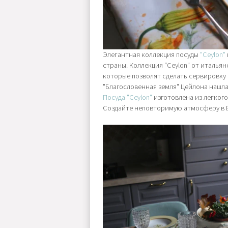
Элегантная коллекция посуды
"Ceylon"
страны. Коллекция "Ceylon" от итальян
которые позволят сделать сервировку
"Благословенная земля" Цейлона нашла
Посуда "Ceylon"
изготовлена из легког
Создайте неповторимую атмосферу в В