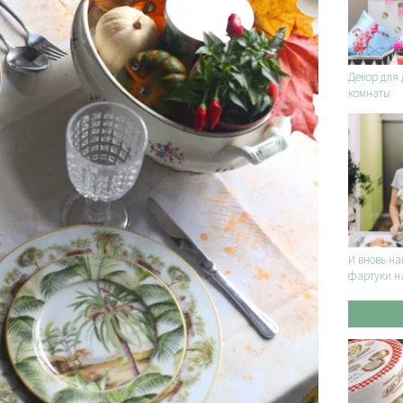
Декор для 
комнаты
И вновь на
фартуки н
мастер-кла