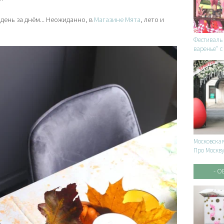
 день за днём... Неожиданно, в
Магазине Мята
, лето и
Фестиваль 
варенье" 
участием!
Московская
Про Москву
- 