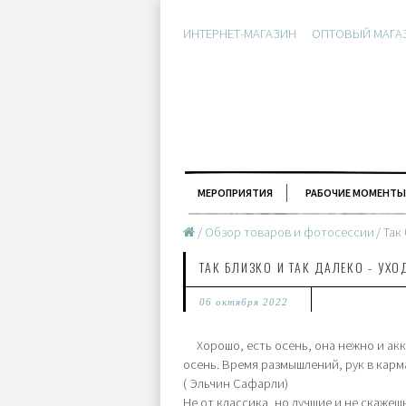
ИНТЕРНЕТ-МАГАЗИН
ОПТОВЫЙ МАГА
МЕРОПРИЯТИЯ
РАБОЧИЕ МОМЕНТ
Обзор товаров и фотосессии
Так
ТАК БЛИЗКО И ТАК ДАЛЕКО - УХ
06 октября 2022
Хорошо, есть осень, она нежно и акк
осень. Время размышлений, рук в карм
( Эльчин Сафарли)
Не от классика, но лучшие и не скажеш