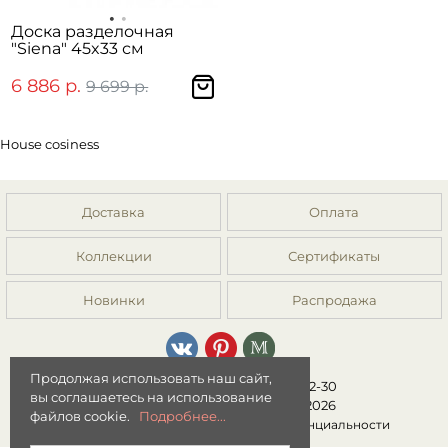
Доска разделочная
"Siena" 45x33 см
6 886 р.
9 699 р.
House cosiness
Доставка
Оплата
Коллекции
Сертификаты
Новинки
Распродажа
Продолжая использовать наш сайт,
8 (499) 392-01-44, 8 (977) 149-22-30
вы соглашаетесь на использование
Интернет-магазин "Мята" © 2026
файлов cookie.
Подробнее...
Публичная оферта
|
Политика конфиденциальности