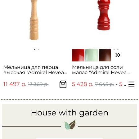
Мельница для перца
Мельница для соли
высокая "Admiral Hevea
малая "Admiral Hevea
Mills"
Mills"
11 497 р.
5 428 р.
-
5 644 р.
13 369 р.
7 645 р.
House with garden