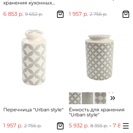
хранения кухонных
принадлежностей
"Urban style"
6 853 р.
1 957 р.
9 652 р.
2 756 р.
Перечница "Urban style"
Ёмкость для хранения
"Urban style"
1 957 р.
5 932 р.
-
7 897 р.
2 756 р.
8 355 р.