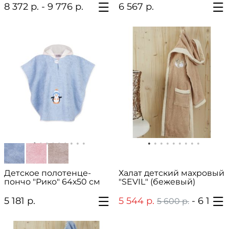
8 372 р. - 9 776 р.
6 567 р.
Детское полотенце-
Халат детский махровый
пончо "Рико" 64х50 см
"SEVIL" (бежевый)
5 181 р.
5 544 р.
- 6 160 р.
5 600 р.