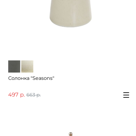
Солонка "Seasons"
497 р.
663 р.