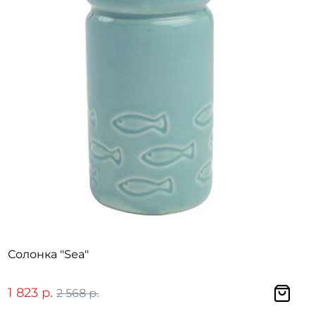
Солонка "Sea"
1 823 р.
2 568 р.