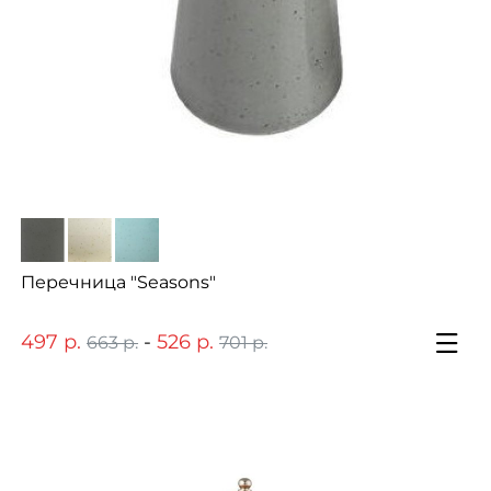
Перечница "Seasons"
497 р.
-
526 р.
663 р.
701 р.