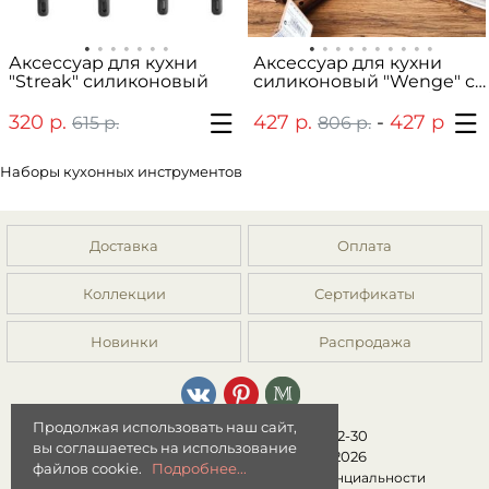
Аксессуар для кухни
Аксессуар для кухни
"Streak" силиконовый
силиконовый "Wenge" с
ручкой из дерево бука
320 р.
427 р.
-
427 р.
615 р.
806 р.
821 
Наборы кухонных инструментов
Доставка
Оплата
Коллекции
Сертификаты
Новинки
Распродажа
Продолжая использовать наш сайт,
8 (499) 392-01-44, 8 (977) 149-22-30
вы соглашаетесь на использование
Интернет-магазин "Мята" © 2026
файлов cookie.
Подробнее...
Публичная оферта
|
Политика конфиденциальности