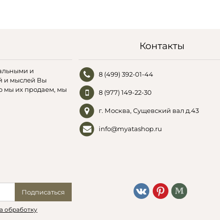
Контакты
альными и
8 (499) 392-01-44
й и мыслей Вы
о мы их продаем, мы
8 (977) 149-22-30
г. Москва, Сущевский вал д.43
info@myatashop.ru
Подписаться
а обработку