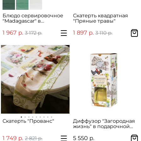
Блюдо сервировочное
Скатерть квадратная
"Madagascar" в
"Пряные травы"
подарочной упаковке
1 967 р.
1 897 р.
3 172 р.
3 110 р.
Скатерть "Прованс"
Диффузор "Загородная
жизнь" в подарочной
упаковке
1 749 р.
5 550 р.
2 821 р.