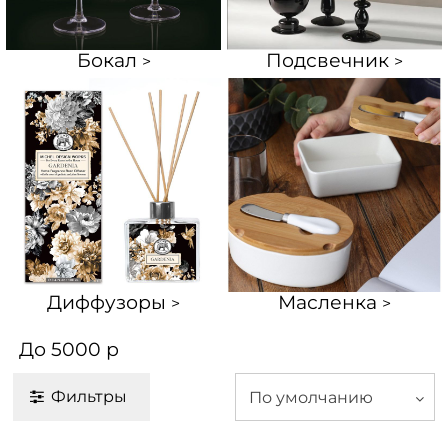
Бокал
Подсвечник
>
>
Диффузоры
Масленка
>
>
До 5000 р
Фильтры
По умолчанию