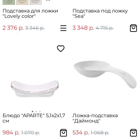
Подставка для ложки
Подставка под ложку
"Lovely color"
"Sea"
2 376 р.
3 348 р.
3 346 р.
4 715 р.
Блюдо "APARTE" 5,1х2х1,7
Ложка-подставка
см
"Даймонд"
984 р.
534 р.
1 070 р.
1 068 р.