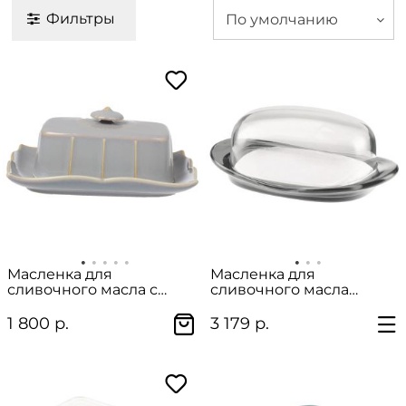
Фильтры
По умолчанию
Масленка для
Масленка для
сливочного масла с
сливочного масла
крышкой "England
"Guzzini" в подарочной
collection" фарфор
упаковке
1 800 р.
3 179 р.