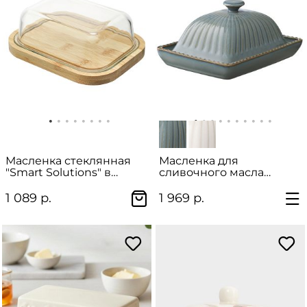
Масленка стеклянная
Масленка для
"Smart Solutions" в
сливочного масла
подарочной упаковке
"Kitchen Spirit" в
подарочной упаковке
1 089 р.
1 969 р.