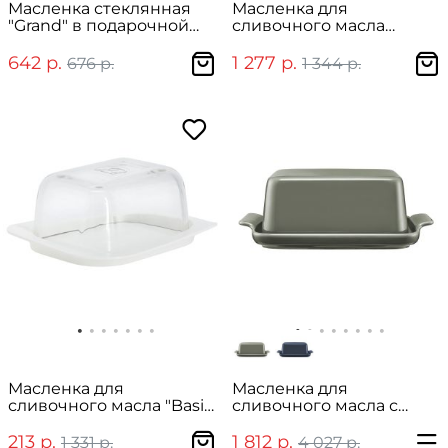
Масленка стеклянная
Масленка для
"Grand" в подарочной
сливочного масла
упаковке
стеклянная "Бабочка"
642 р.
1 277 р.
676 р.
1 344 р.
Масленка для
Масленка для
сливочного масла "Basic"
сливочного масла с
14 см
крышкой "Indulgence" в
подарочной упаковке
213 р.
1 812 р.
1 331 р.
4 027 р.