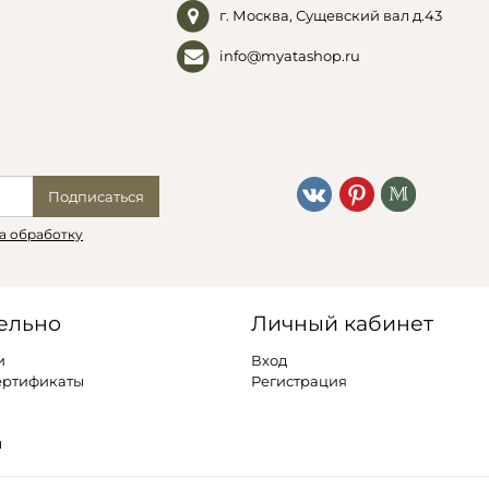
г. Москва, Сущевский вал д.43
info@myatashop.ru
Подписаться
а обработку
ельно
Личный кабинет
и
Вход
ертификаты
Регистрация
ы