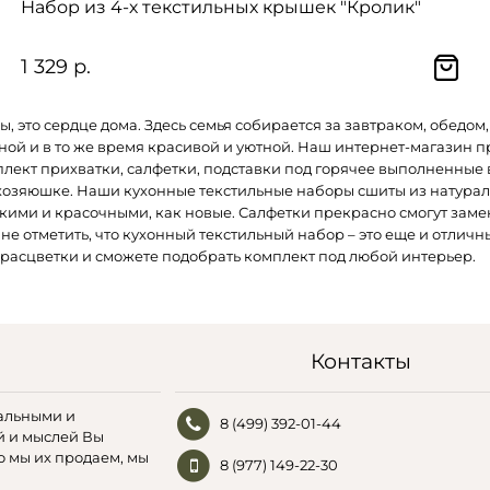
Набор из 4-х текстильных крышек "Кролик"
1 329 р.
ы, это сердце дома. Здесь семья собирается за завтраком, обедом
чной и в то же время красивой и уютной. Наш интернет-магазин
лект прихватки, салфетки, подставки под горячее выполненные в
 хозяюшке.
Наши кухонные текстильные наборы сшиты из натураль
ркими и красочными, как новые. Салфетки прекрасно смогут замен
е отметить, что кухонный текстильный набор – это еще и отличн
расцветки и сможете подобрать комплект под любой интерьер.
Контакты
альными и
8 (499) 392-01-44
й и мыслей Вы
о мы их продаем, мы
8 (977) 149-22-30