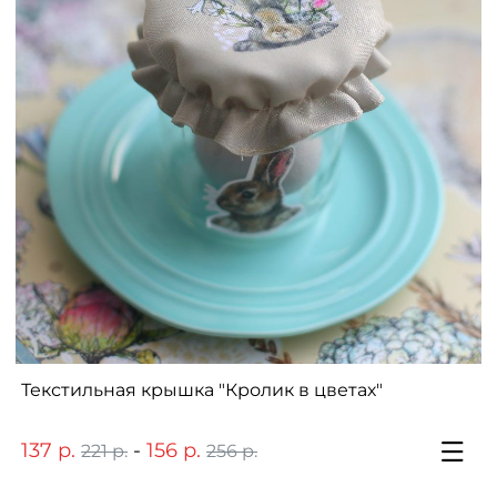
Текстильная крышка "Кролик в цветах"
137 р.
-
156 р.
221 р.
256 р.