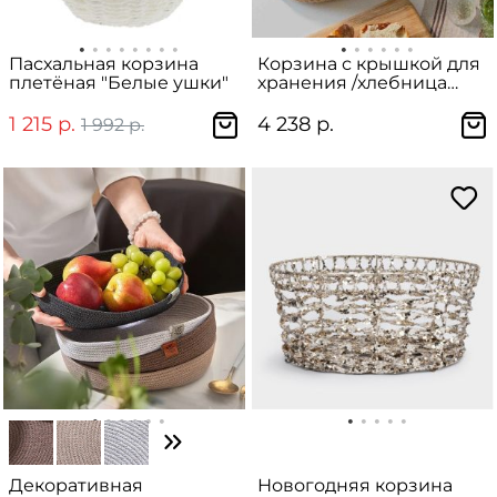
Пасхальная корзина
Корзина с крышкой для
плетёная "Белые ушки"
хранения /хлебница
"Utah" со съёмным
чехлом, из джута
1 215 р.
4 238 р.
1 992 р.
Декоративная
Новогодняя корзина