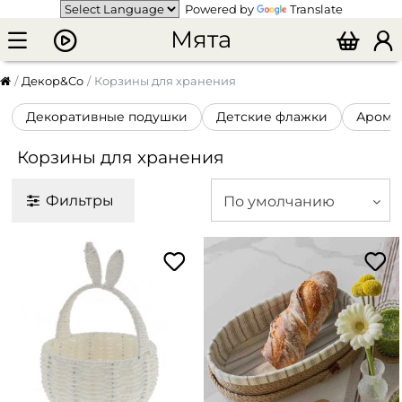
Powered by
Translate
Мята
Декор&Co
Корзины для хранения
Декоративные подушки
Детские флажки
Арома
Корзины для хранения
Фильтры
По умолчанию