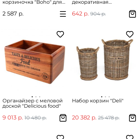
корзиночка "Boho" для
декоративная
хранения из хлопка
"Celebration" овальная
2 587 р.
642 р.
904 р.
Органайзер с меловой
Набор корзин "Deli"
доской "Delicious food"
9 013 р.
20 382 р.
10 480 р.
25 478 р.