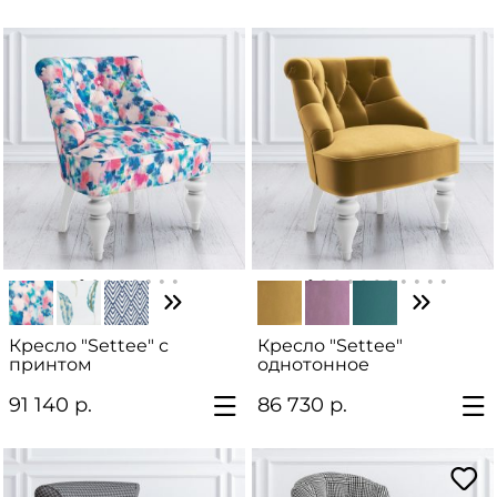
Кресло "Settee" с
Кресло "Settee"
принтом
однотонное
91 140 р.
86 730 р.