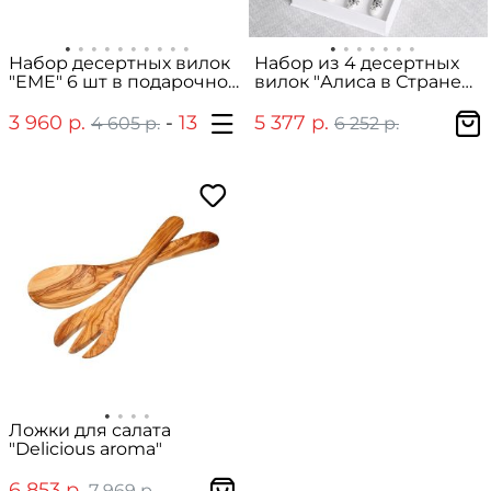
Набор десертных вилок
Набор из 4 десертных
"EME" 6 шт в подарочной
вилок "Алиса в Стране
упаковке
чудес" в подарочной
упаковке
3 960 р.
-
13 410 р.
5 377 р.
4 605 р.
15 593 р.
6 252 р.
Ложки для салата
"Delicious aroma"
6 853 р.
7 969 р.