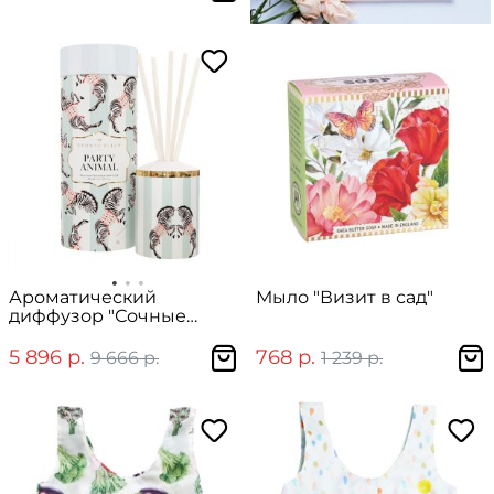
Ароматический
Мыло "Визит в сад"
диффузор "Сочные
ягоды и пачули" от "Wax
Lyrical" 200 мл
5 896 р.
768 р.
9 666 р.
1 239 р.