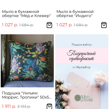
Мыло в бумажной
Мыло в бумажной
обертке "Мёд и Клевер"
обёртке "Индиго"
1 027 р.
1 027 р.
1 684 р.
1 684 р.
Подушка "Уильям
Моррис. Тропики" 50х50
см
1 911 р.
3 133 р.