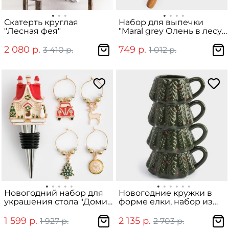
Скатерть круглая
Набор для выпечки
"Лесная фея"
"Maral grey Олень в лесу"
3 предмета
2 080 р.
749 р.
3 410 р.
1 012 р.
Новогодний набор для
Новогодние кружки в
украшения стола "Домик
форме елки, набор из
в снегу" пробка для
4шт
бутылки и 4 подвесов
1 599 р.
2 135 р.
1 927 р.
2 703 р.
для бокалов