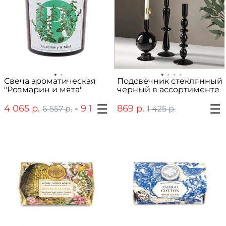
Свеча ароматическая
Подсвечник стеклянный
"Розмарин и мята"
черный в ассортименте
4 065 р.
-
9 147 р.
869 р.
6 557 р.
14 754 р.
1 425 р.