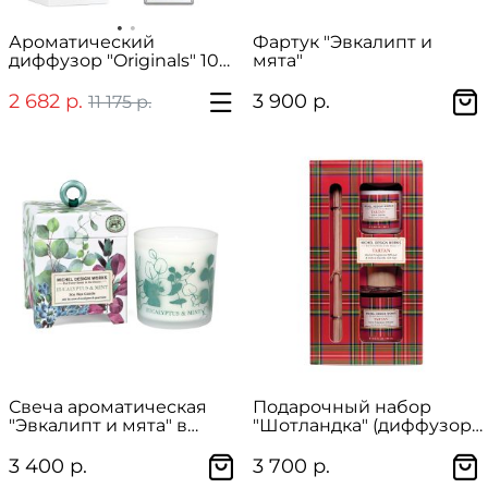
Ароматический
Фартук "Эвкалипт и
диффузор "Originals" 100
мята"
мл
2 682 р.
3 900 р.
11 175 р.
Свеча ароматическая
Подарочный набор
"Эвкалипт и мята" в
"Шотландка" (диффузор
подарочной упаковке
и ароматическая свеча)
3 400 р.
3 700 р.