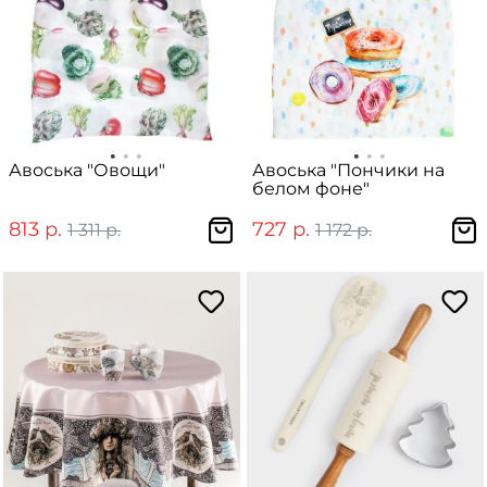
Авоська "Овощи"
Авоська "Пончики на
белом фоне"
813 р.
727 р.
1 311 р.
1 172 р.