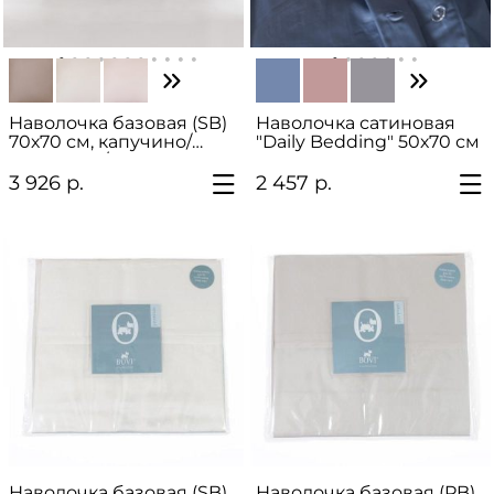
Наволочка базовая (SB)
Наволочка сатиновая
70х70 см, капучино/
"Daily Bedding" 50х70 см
песочный/розово-
жемчужный/
3 926 р.
2 457 р.
шоколадный
Наволочка базовая (SB),
Наволочка базовая (PB),