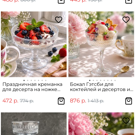
Праздничная креманка
Бокал Гэтсби для
для десерта на ножке
коктейлей и десертов из
"Cherish" с цветком
стекла, 250 мл
бегонии 200мл
472 р.
876 р.
774 р.
1 413 р.