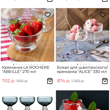
Креманка LA ROCHERE
Бокал для шампанского/
"ABEILLE" 270 мл
креманка "ALICE" 330 мл
702 р.
874 р.
936 р.
1 165 р.