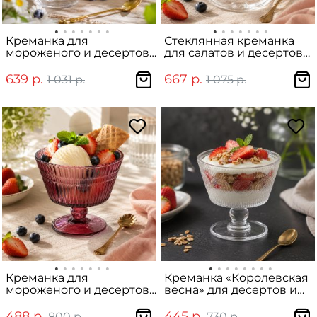
Креманка для
Стеклянная креманка
мороженого и десертов
для салатов и десертов
Elisa, 300 мл
«Гэтсби», 200 мл
639 р.
667 р.
1 031 р.
1 075 р.
Креманка для
Креманка «Королевская
мороженого и десертов
весна» для десертов и
Burgundy, 255 мл
мороженого, 250 мл
488 р.
445 р.
800 р.
730 р.