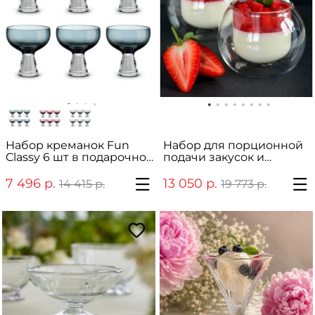
Набор креманок Fun
Набор для порционной
Classy 6 шт в подарочной
подачи закусок и
упаковке
деcертов "Piano" (6 шт.)
7 496 р.
13 050 р.
14 415 р.
19 773 р.