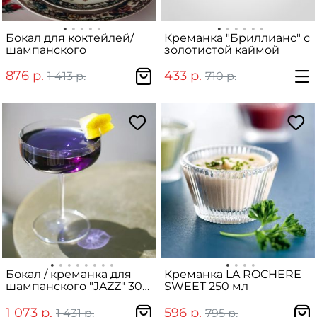
Бокал для коктейлей/
Креманка "Бриллианс" с
шампанского
золотистой каймой
876 р.
433 р.
1 413 р.
710 р.
Бокал / креманка для
Креманка LA ROCHERE
шампанского "JAZZ" 300
SWEET 250 мл
мл
1 073 р.
596 р.
1 431 р.
795 р.