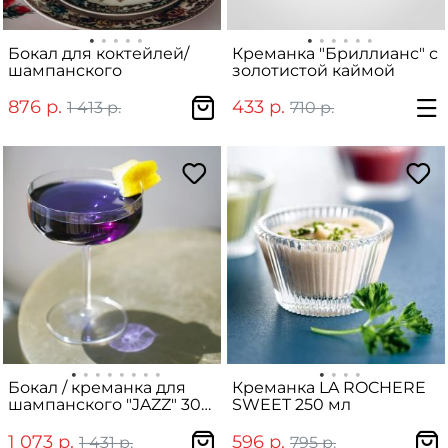
Бокал для коктейлей/
Креманка "Бриллианс" с
шампанского
золотистой каймой
876 р.
433 р.
1 413 р.
710 р.
Бокал / креманка для
Креманка LA ROCHERE
шампанского "JAZZ" 300
SWEET 250 мл
мл
1 073 р.
596 р.
1 431 р.
795 р.