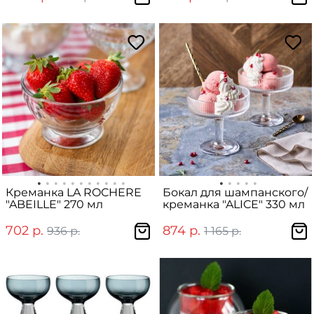
Креманка LA ROCHERE
Бокал для шампанского/
"ABEILLE" 270 мл
креманка "ALICE" 330 мл
702 р.
874 р.
936 р.
1 165 р.