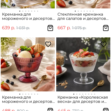
Креманка для
Стеклянная креманка
мороженого и десертов
для салатов и десертов
Elisa, 300 мл
«Гэтсби», 200 мл
639 р.
667 р.
1 031 р.
1 075 р.
Креманка для
Креманка «Королевская
мороженого и десертов
весна» для десертов и
Burgundy, 255 мл
мороженого, 250 мл
488 р.
445 р.
800 р.
730 р.