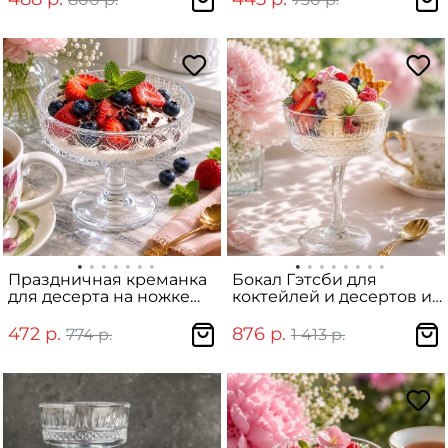
Праздничная креманка
Бокал Гэтсби для
для десерта на ножке
коктейлей и десертов из
"Cherish" с цветком
стекла, 250 мл
бегонии 200мл
472 р.
876 р.
774 р.
1 413 р.