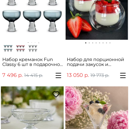
Набор креманок Fun
Набор для порционной
Classy 6 шт в подарочной
подачи закусок и
упаковке
деcертов "Piano" (6 шт.)
7 496 р.
13 050 р.
14 415 р.
19 773 р.