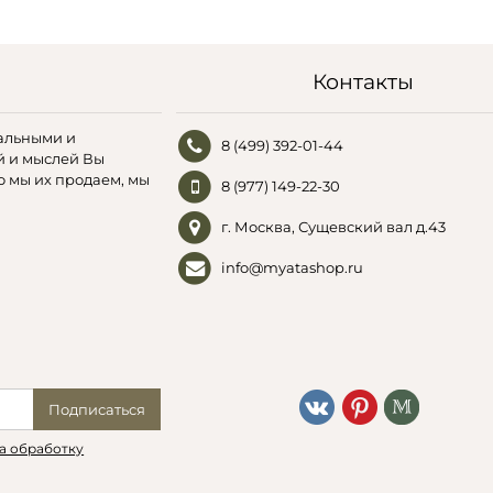
Контакты
альными и
8 (499) 392-01-44
й и мыслей Вы
о мы их продаем, мы
8 (977) 149-22-30
г. Москва, Сущевский вал д.43
info@myatashop.ru
Подписаться
а обработку