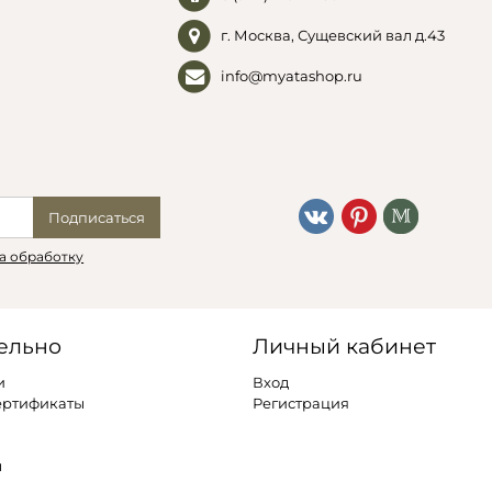
г. Москва, Сущевский вал д.43
info@myatashop.ru
Подписаться
а обработку
ельно
Личный кабинет
и
Вход
ертификаты
Регистрация
ы