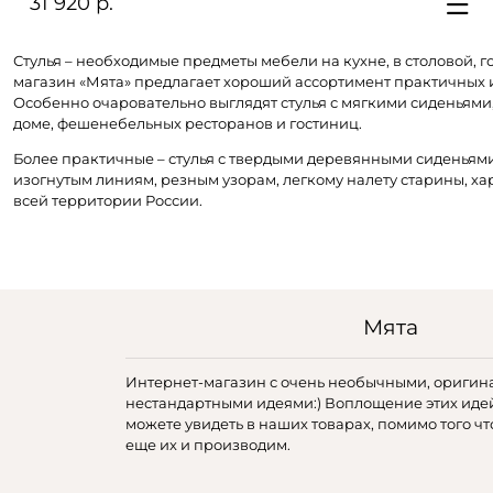
31 920 р.
Стулья – необходимые предметы мебели на кухне, в столовой, г
магазин «Мята» предлагает хороший ассортимент практичных и
Особенно очаровательно выглядят стулья с мягкими сиденьями
доме, фешенебельных ресторанов и гостиниц.
Более практичные – стулья с твердыми деревянными сиденьями
изогнутым линиям, резным узорам, легкому налету старины, х
всей территории России.
Мята
Интернет-магазин с очень необычными, оригин
нестандартными идеями:) Воплощение этих иде
можете увидеть в наших товарах, помимо того чт
еще их и производим.