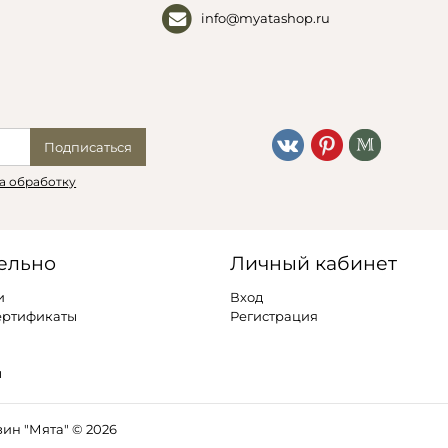
info@myatashop.ru
Подписаться
а обработку
ельно
Личный кабинет
и
Вход
ертификаты
Регистрация
ы
ин "Мята" © 2026