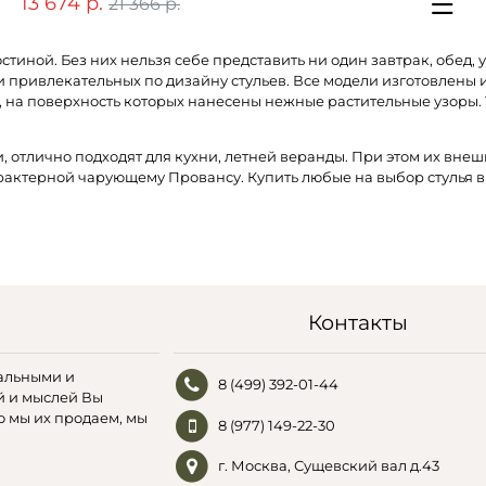
13 674 р.
21 366 р.
остиной. Без них нельзя себе представить ни один завтрак, обед
 привлекательных по дизайну стульев. Все модели изготовлены 
, на поверхность которых нанесены нежные растительные узоры. 
, отлично подходят для кухни, летней веранды. При этом их вн
арактерной чарующему Провансу. Купить любые на выбор стулья 
Контакты
альными и
8 (499) 392-01-44
й и мыслей Вы
о мы их продаем, мы
8 (977) 149-22-30
г. Москва, Сущевский вал д.43