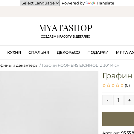
Powered by
Translate
КУХНЯ
СПАЛЬНЯ
ДЕКОР&CO
ПОДАРКИ
МЯТА А
афины и декантеры
Графин ROOMERS EICHHOLTZ 30*14 см
Графин
(0)
-
+
Артикул:
95.55.8