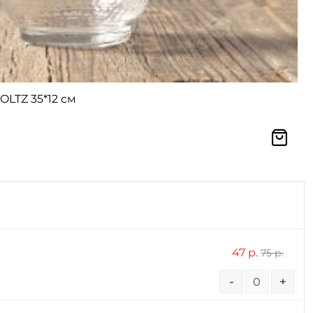
LTZ 35*12 см
47 р.
75 р.
-
+