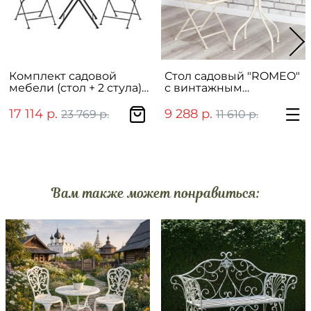
Комплект садовой
Стол садовый "ROMEO"
мебели (стол + 2 стула)
с винтажным
"AMALFI"
орнаментом из
мозаики
17 114 р.
9 288 р.
23 769 р.
11 610 р.
Вам также может понравиться: