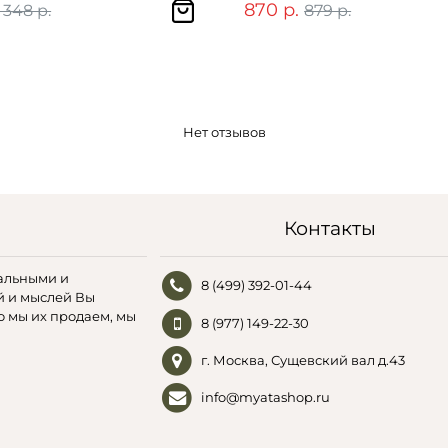
870 р.
 348 р.
879 р.
Нет отзывов
Контакты
альными и
8 (499) 392-01-44
й и мыслей Вы
о мы их продаем, мы
8 (977) 149-22-30
г. Москва, Сущевский вал д.43
info@myatashop.ru