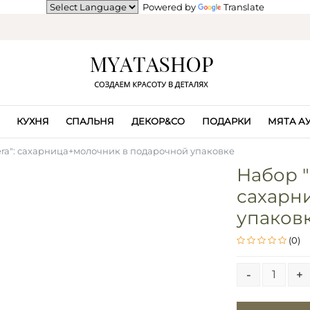
Powered by
Translate
КУХНЯ
СПАЛЬНЯ
ДЕКОР&CO
ПОДАРКИ
МЯТА А
ra": сахарница+молочник в подарочной упаковке
Набор "
сахарн
упаков
(0)
-
+