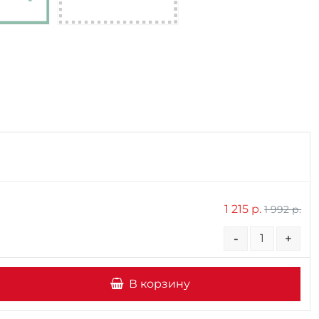
1 215 р.
1 992 р.
-
+
В корзину