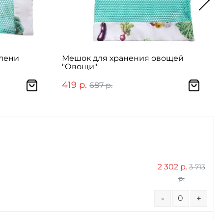
елени
Мешок для хранения овощей
"Овощи"
419 р.
687 р.
2 302 р.
3 713
р.
-
+