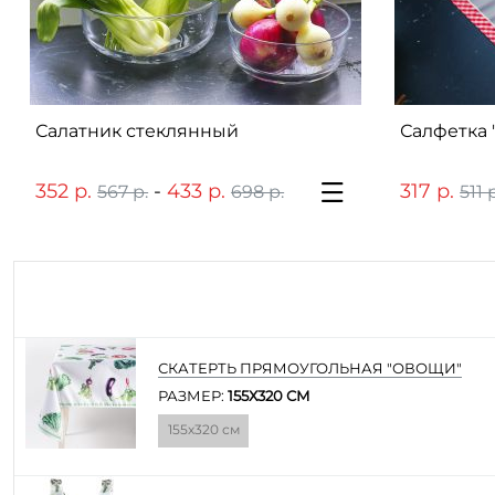
Салатник стеклянный
Салфетка 
352 р.
-
433 р.
317 р.
567 р.
698 р.
511 
СКАТЕРТЬ ПРЯМОУГОЛЬНАЯ "ОВОЩИ"
РАЗМЕР:
155Х320 СМ
155х320 см