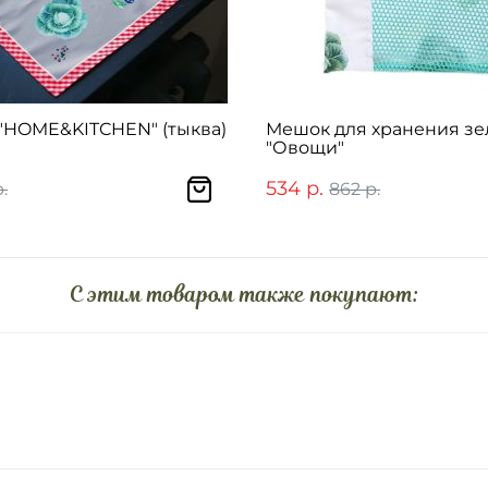
"HOME&KITCHEN" (тыква)
Мешок для хранения з
"Овощи"
534 р.
р.
862 р.
C этим товаром также покупают: