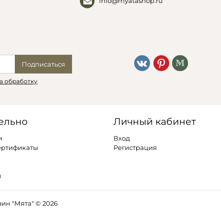
info@myatashop.ru
Подписаться
а обработку
ельно
Личный кабинет
и
Вход
ертификаты
Регистрация
ы
ин "Мята" © 2026