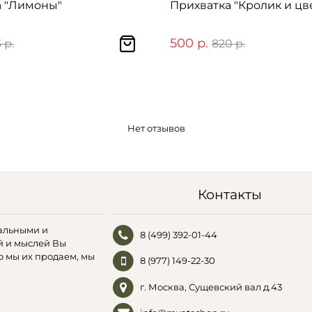
а "Лимоны"
Прихватка "Кролик и цв
500 р.
 р.
820 р.
Нет отзывов
Контакты
альными и
8 (499) 392-01-44
й и мыслей Вы
о мы их продаем, мы
8 (977) 149-22-30
г. Москва, Сущевский вал д.43