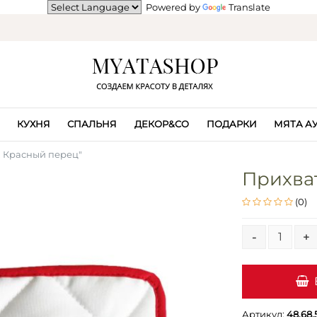
Powered by
Translate
КУХНЯ
СПАЛЬНЯ
ДЕКОР&CO
ПОДАРКИ
МЯТА А
 Красный перец"
Прихва
(0)
-
+
Артикул:
48.68.