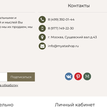
Контакты
альными и
8 (499) 392-01-44
й и мыслей Вы
о мы их продаем, мы
8 (977) 149-22-30
г. Москва, Сущевский вал д.43
info@myatashop.ru
Подписаться
а обработку
ельно
Личный кабинет