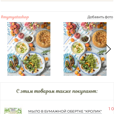
#mymyatashop
Добавить фото
C этим товаром также покупают:
1 0
МЫЛО В БУМАЖНОЙ ОБЕРТКЕ "КРОЛИК"