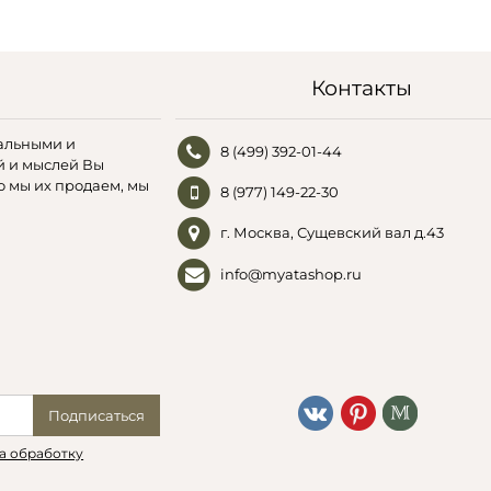
Контакты
альными и
8 (499) 392-01-44
й и мыслей Вы
о мы их продаем, мы
8 (977) 149-22-30
г. Москва, Сущевский вал д.43
info@myatashop.ru
Подписаться
а обработку