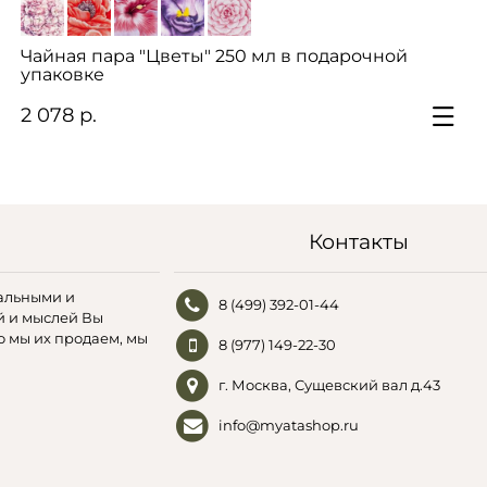
Чайная пара "Цветы" 250 мл в подарочной
упаковке
2 078 р.
Контакты
альными и
8 (499) 392-01-44
й и мыслей Вы
о мы их продаем, мы
8 (977) 149-22-30
г. Москва, Сущевский вал д.43
info@myatashop.ru