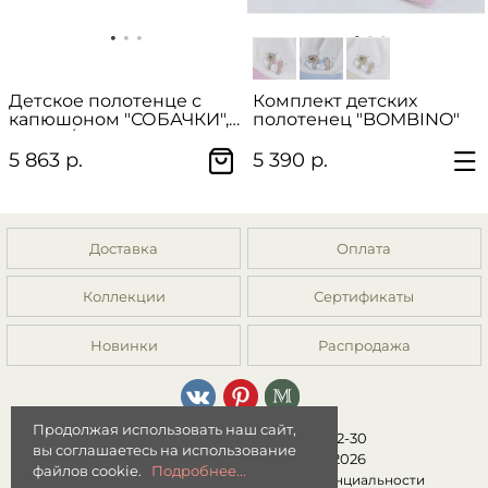
Детское полотенце с
Комплект детских
капюшоном "СОБАЧКИ",
полотенец "BOMBINO"
белый/голубой
5 863 р.
5 390 р.
Доставка
Оплата
Коллекции
Сертификаты
Новинки
Распродажа
Продолжая использовать наш сайт,
8 (499) 392-01-44, 8 (977) 149-22-30
вы соглашаетесь на использование
Интернет-магазин "Мята" © 2026
файлов cookie.
Подробнее...
Публичная оферта
|
Политика конфиденциальности