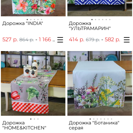
Дорожка "INDIA"
Дорожка
"УЛЬТРАМАРИН"
527 р.
-
1 166 р.
414 р.
-
582 р.
864 р.
1 880 р.
679 р.
939 
Дорожка
Дорожка "Ботаника"
"HOME&KITCHEN"
серая