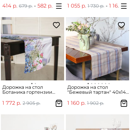
414 р.
-
582 р.
1 055 р.
-
1 166 р.
679 р.
939 р.
1 730 р.
Дорожка на стол
Дорожка на стол
Ботаника гортензии
"Бежевый тартан" 40х140
45х240 см
см
1 772 р.
1 160 р.
2 905 р.
1 902 р.