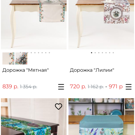
Дорожка "Мятная"
Дорожка "Лилии"
839 р.
720 р.
-
971 р.
1 354 р.
1 162 р.
1 59