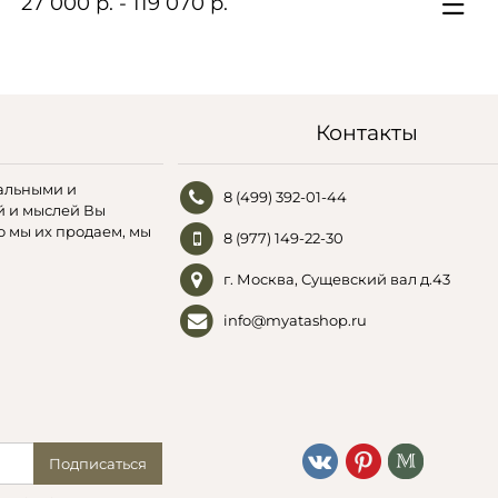
27 000 р. - 119 070 р.
Контакты
альными и
8 (499) 392-01-44
й и мыслей Вы
о мы их продаем, мы
8 (977) 149-22-30
г. Москва, Сущевский вал д.43
info@myatashop.ru
Подписаться