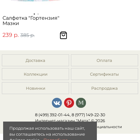
Салфетка "Гортензия"
Мазки
239 р.
385 р.
Доставка
Оплата
Коллекции
Сертификаты
Новинки
Распродажа
8 (499) 392-01-44, 8 (977) 149-22-30
Интернет-магазин "Мята" © 2026
Публичная оферта
|
Политика конфиденциальности
Продолжая использовать наш сайт,
вы соглашаетесь на использование