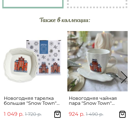
Также в коллекции:
Новогодняя тарелка
Новогодняя чайная
большая "Snow Town"
пара "Snow Town"
26см в подарочной
250мл в подарочной
упаковке
упаковке
1 049 р.
924 р.
1 720 р.
1 490 р.