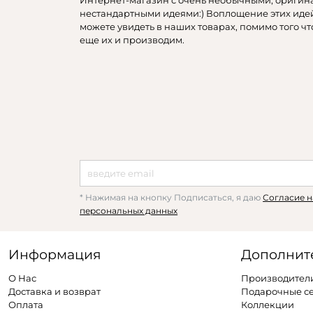
Интернет-магазин с очень необычными, оригин
нестандартными идеями:) Воплощение этих иде
можете увидеть в наших товарах, помимо того чт
еще их и производим.
* Нажимая на кнопку Подписаться, я даю
Согласие н
персональных данных
Информация
Дополнит
О Нас
Производител
Доставка и возврат
Подарочные с
Оплата
Коллекции