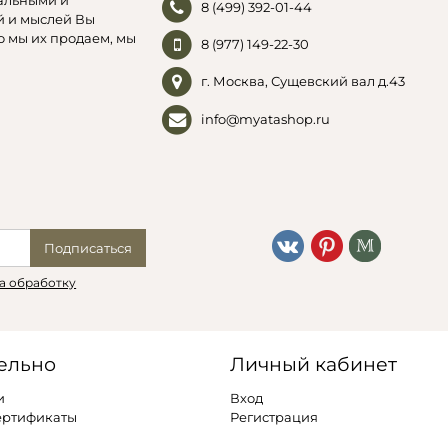
альными и
8 (499) 392-01-44
й и мыслей Вы
о мы их продаем, мы
8 (977) 149-22-30
г. Москва, Сущевский вал д.43
info@myatashop.ru
Подписаться
а обработку
ельно
Личный кабинет
и
Вход
ертификаты
Регистрация