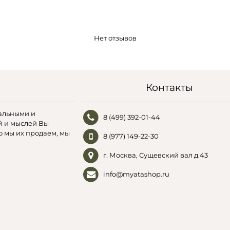
Нет отзывов
Контакты
альными и
8 (499) 392-01-44
й и мыслей Вы
о мы их продаем, мы
8 (977) 149-22-30
г. Москва, Сущевский вал д.43
info@myatashop.ru