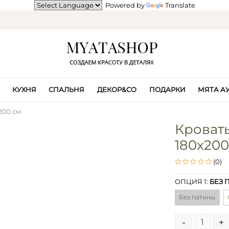
Powered by
Translate
КУХНЯ
СПАЛЬНЯ
ДЕКОР&CO
ПОДАРКИ
МЯТА А
200 см
Кровать
180x200
(0)
ОПЦИЯ 1:
БЕЗ 
Без патины
-
+