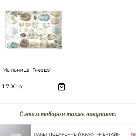
Мыльница "Гнездо"
1 700 р.
C этим товаром также покупают:
86
ПАКЕТ ПОДАРОЧНЫЙ КРАФТ «МЕЧТАЙ!»