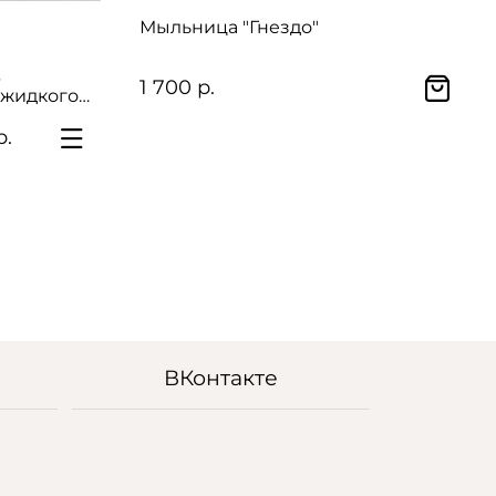
Мыльница "Гнездо"
3
1 700 р.
 жидкого
х щеток)
р.
ВКонтакте