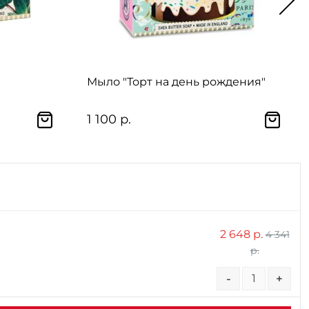
Мыло "Торт на день рождения"
1 100 р.
2 648 р.
4 341
р.
-
+