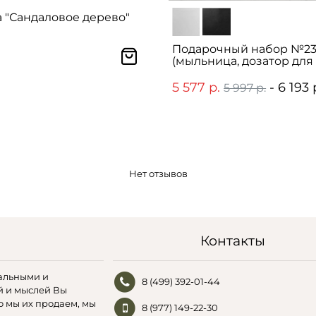
 "Сандаловое дерево"
Подарочный набор №2
(мыльница, дозатор для
мыла, стакан для зубны
5 577 р.
- 6 193 
5 997 р.
Нет отзывов
Контакты
альными и
8 (499) 392-01-44
й и мыслей Вы
о мы их продаем, мы
8 (977) 149-22-30