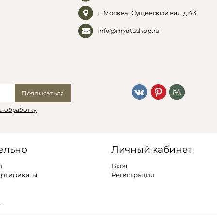
г. Москва, Сущевский вал д.43
info@myatashop.ru
Подписаться
а обработку
ельно
Личный кабинет
и
Вход
ертификаты
Регистрация
ы