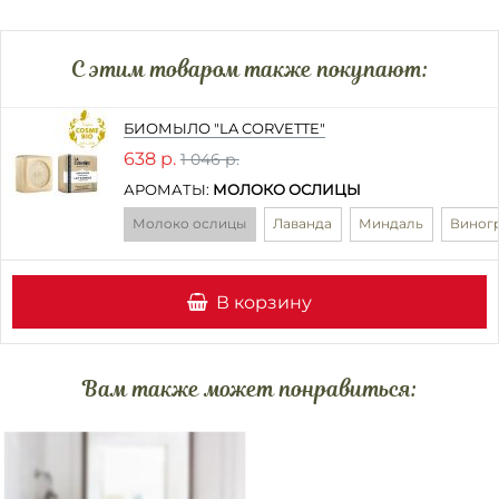
C этим товаром также покупают:
БИОМЫЛО "LA CORVETTE"
638 р.
1 046 р.
АРОМАТЫ:
МОЛОКО ОСЛИЦЫ
Молоко ослицы
Лаванда
Миндаль
Виног
В корзину
Вам также может понравиться: