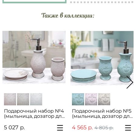
Также в коллекции:
Подарочный набор №4
Подарочный набор №5
(мыльница, дозатор для
(мыльница, дозатор для
жидкого мыла, стакан
жидкого мыла, стакан
для зубных щеток)
для зубных щеток)
5 027 р.
4 565 р.
4 805 р.