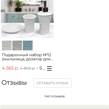
Подарочный набор №12
(мыльница, дозатор для
жидкого мыла, стакан
для зубных щеток)
4 565 р.
- 5 027 р.
4 805 р.
Отзывы
ОСТАВИТЬ ОТЗЫВ
Нет отзывов