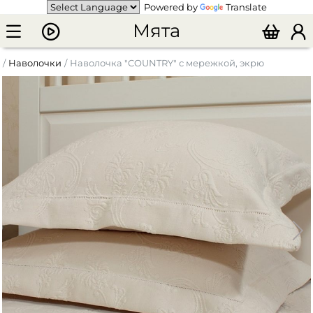
Powered by
Translate
Мята
Наволочки
Наволочка "COUNTRY" с мережкой, экрю